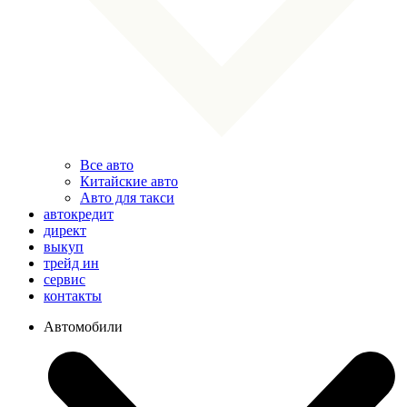
Все авто
Китайские авто
Авто для такси
автокредит
директ
выкуп
трейд ин
сервис
контакты
Автомобили