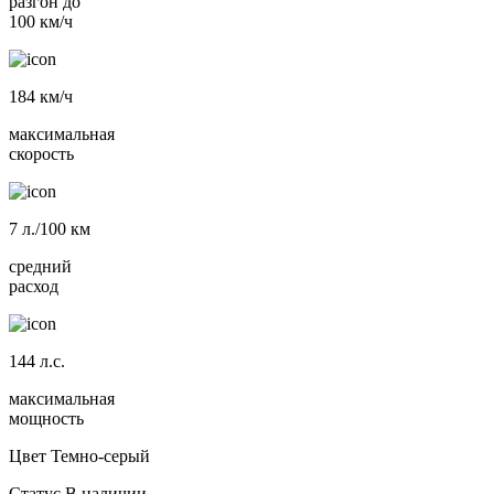
разгон до
100 км/ч
184
км/ч
максимальная
скорость
7
л./100 км
средний
расход
144
л.с.
максимальная
мощность
Цвет
Темно-серый
Статус
В наличии