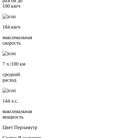
разгон до
100 км/ч
184
км/ч
максимальная
скорость
7
л./100 км
средний
расход
144
л.с.
максимальная
мощность
Цвет
Перламутр
Статус
В наличии