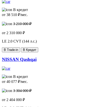
В кредит
от
38 510
₽/мес.
3 210 000 ₽
от
2 310 000
₽
LE
2.0 CVT (144 л.с.)
В Trade-in
В Кредит
NISSAN Qashqai
В кредит
от
40 077
₽/мес.
3 304 000 ₽
от
2 404 000
₽