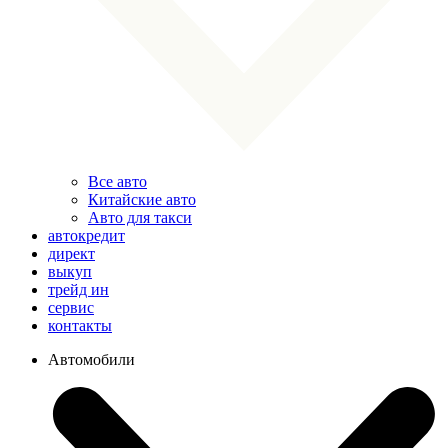
Все авто
Китайские авто
Авто для такси
автокредит
директ
выкуп
трейд ин
сервис
контакты
Автомобили