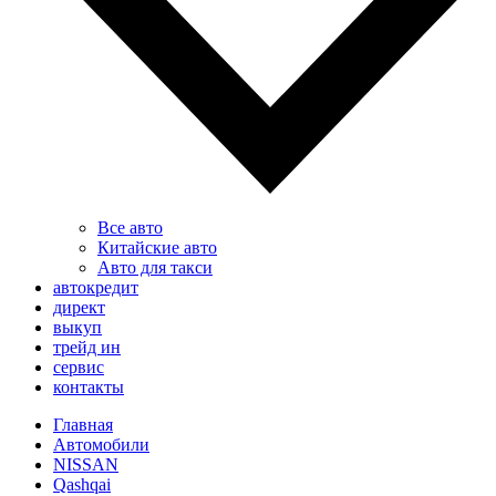
Все авто
Китайские авто
Авто для такси
автокредит
директ
выкуп
трейд ин
сервис
контакты
Главная
Автомобили
NISSAN
Qashqai