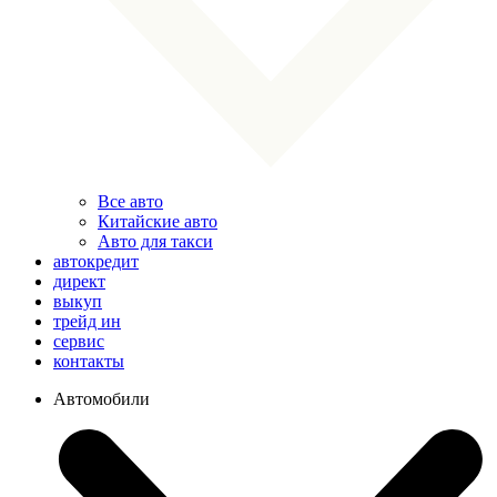
Все авто
Китайские авто
Авто для такси
автокредит
директ
выкуп
трейд ин
сервис
контакты
Автомобили