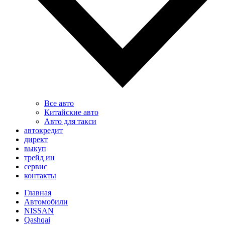
Все авто
Китайские авто
Авто для такси
автокредит
директ
выкуп
трейд ин
сервис
контакты
Главная
Автомобили
NISSAN
Qashqai