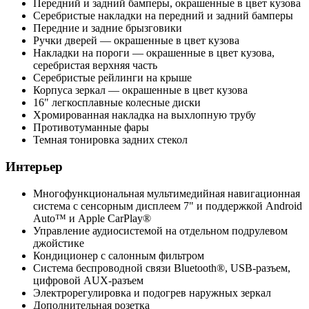
Передний и задний бамперы, окрашенные в цвет кузова
Серебристые накладки на передний и задний бамперы
Передние и задние брызговики
Ручки дверей — окрашенные в цвет кузова
Накладки на пороги — окрашенные в цвет кузова,
серебристая верхняя часть
Серебристые рейлинги на крыше
Корпуса зеркал — окрашенные в цвет кузова
16" легкосплавные колесные диски
Хромированная накладка на выхлопную трубу
Противотуманные фары
Темная тонировка задних стекол
Интерьер
Многофункциональная мультимедийная навигационная
система с сенсорным дисплеем 7" и поддержкой Android
Auto™ и Apple CarPlay®
Управление аудиосистемой на отдельном подрулевом
джойстике
Кондиционер с салонным фильтром
Система беспроводной связи Bluetooth®, USB-разъем,
цифровой AUX-разъем
Электрорегулировка и подогрев наружных зеркал
Дополнительная розетка