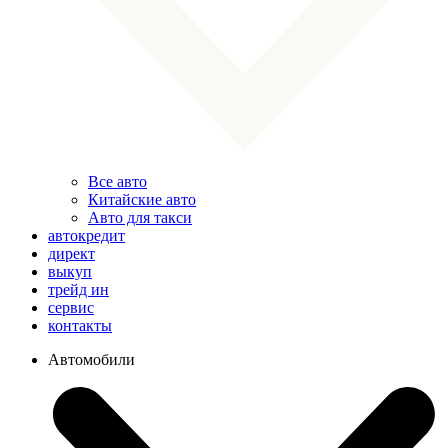
Все авто
Китайские авто
Авто для такси
автокредит
директ
выкуп
трейд ин
сервис
контакты
Автомобили