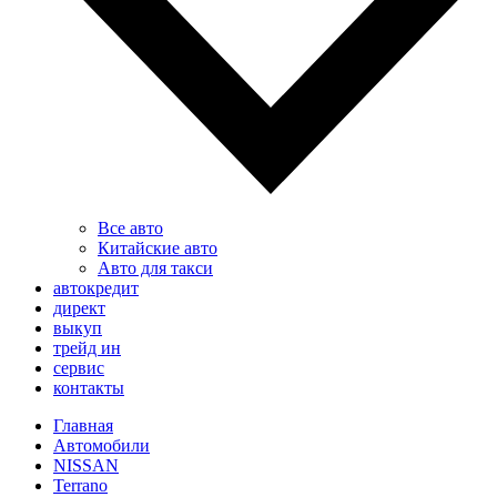
Все авто
Китайские авто
Авто для такси
автокредит
директ
выкуп
трейд ин
сервис
контакты
Главная
Автомобили
NISSAN
Terrano