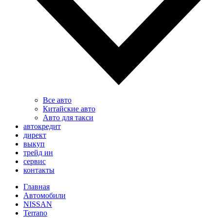
Все авто
Китайские авто
Авто для такси
автокредит
директ
выкуп
трейд ин
сервис
контакты
Главная
Автомобили
NISSAN
Terrano