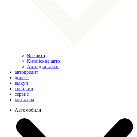
Все авто
Китайские авто
Авто для такси
автокредит
директ
выкуп
трейд ин
сервис
контакты
Автомобили