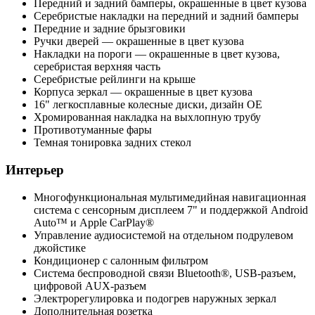
Передний и задний бамперы, окрашенные в цвет кузова
Серебристые накладки на передний и задний бамперы
Передние и задние брызговики
Ручки дверей — окрашенные в цвет кузова
Накладки на пороги — окрашенные в цвет кузова,
серебристая верхняя часть
Серебристые рейлинги на крыше
Корпуса зеркал — окрашенные в цвет кузова
16" легкосплавные колесные диски, дизайн ОЕ
Хромированная накладка на выхлопную трубу
Противотуманные фары
Темная тонировка задних стекол
Интерьер
Многофункциональная мультимедийная навигационная
система с сенсорным дисплеем 7" и поддержкой Android
Auto™ и Apple CarPlay®
Управление аудиосистемой на отдельном подрулевом
джойстике
Кондиционер с салонным фильтром
Система беспроводной связи Bluetooth®, USB-разъем,
цифровой AUX-разъем
Электрорегулировка и подогрев наружных зеркал
Дополнительная розетка