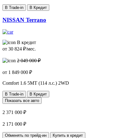
В Trade-in
В Кредит
NISSAN Terrano
В кредит
от
30 824
₽/мес.
2 049 000 ₽
от
1 849 000
₽
Comfort
1.6 5МТ (114 л.с.) 2WD
В Trade-in
В Кредит
Показать все авто
2 371 000 ₽
2 171 000 ₽
Обменять по трейд-ин
Купить в кредит