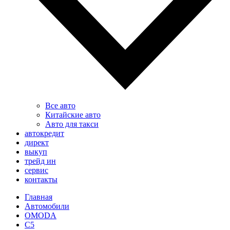
Все авто
Китайские авто
Авто для такси
автокредит
директ
выкуп
трейд ин
сервис
контакты
Главная
Автомобили
OMODA
C5