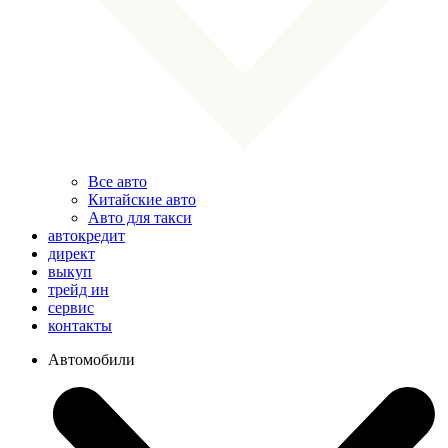
Все авто
Китайские авто
Авто для такси
автокредит
директ
выкуп
трейд ин
сервис
контакты
Автомобили