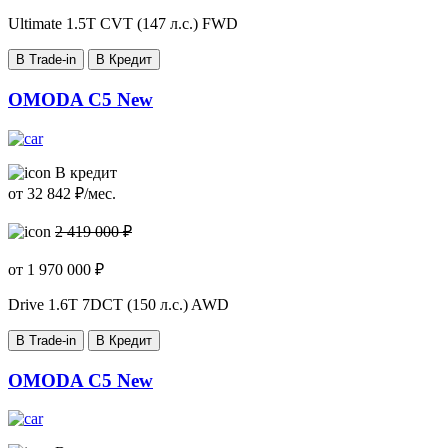
Ultimate
1.5T CVT (147 л.с.) FWD
В Trade-in
В Кредит
OMODA C5 New
В кредит
от
32 842
₽/мес.
2 419 000 ₽
от
1 970 000
₽
Drive
1.6T 7DCT (150 л.с.) AWD
В Trade-in
В Кредит
OMODA C5 New