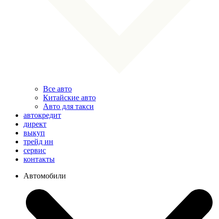
Все авто
Китайские авто
Авто для такси
автокредит
директ
выкуп
трейд ин
сервис
контакты
Автомобили