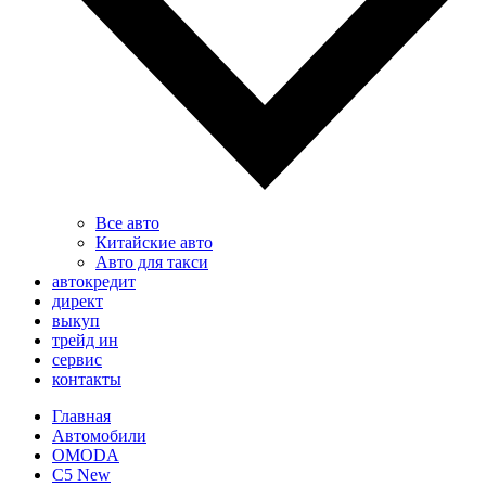
Все авто
Китайские авто
Авто для такси
автокредит
директ
выкуп
трейд ин
сервис
контакты
Главная
Автомобили
OMODA
C5 New