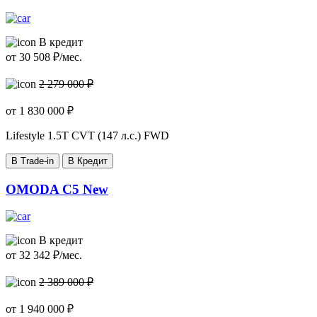
В кредит
от
30 508
₽/мес.
2 279 000 ₽
от
1 830 000
₽
Lifestyle
1.5T CVT (147 л.с.) FWD
В Trade-in
В Кредит
OMODA C5 New
В кредит
от
32 342
₽/мес.
2 389 000 ₽
от
1 940 000
₽