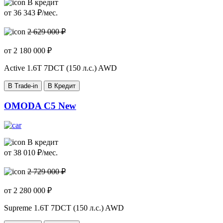
В кредит
от
36 343
₽/мес.
2 629 000 ₽
от
2 180 000
₽
Active
1.6T 7DCT (150 л.с.) AWD
В Trade-in
В Кредит
OMODA C5 New
В кредит
от
38 010
₽/мес.
2 729 000 ₽
от
2 280 000
₽
Supreme
1.6T 7DCT (150 л.с.) AWD