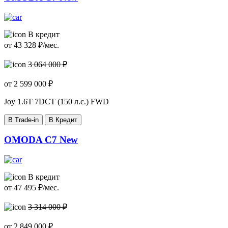
В кредит
от
43 328
₽/мес.
3 064 000 ₽
от
2 599 000
₽
Joy
1.6T 7DCT (150 л.с.) FWD
В Trade-in
В Кредит
OMODA C7 New
В кредит
от
47 495
₽/мес.
3 314 000 ₽
от
2 849 000
₽