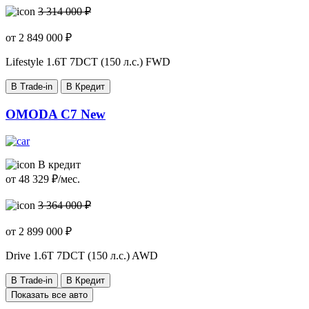
3 314 000 ₽
от
2 849 000
₽
Lifestyle
1.6T 7DCT (150 л.с.) FWD
В Trade-in
В Кредит
OMODA C7 New
В кредит
от
48 329
₽/мес.
3 364 000 ₽
от
2 899 000
₽
Drive
1.6T 7DCT (150 л.с.) AWD
В Trade-in
В Кредит
Показать все авто