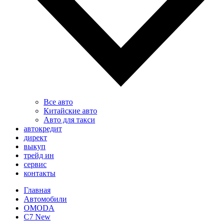
Все авто
Китайские авто
Авто для такси
автокредит
директ
выкуп
трейд ин
сервис
контакты
Главная
Автомобили
OMODA
C7 New