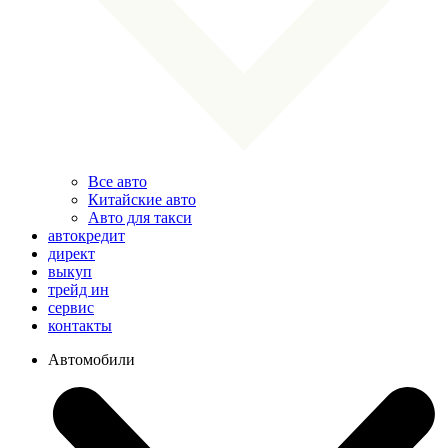
Все авто
Китайские авто
Авто для такси
автокредит
директ
выкуп
трейд ин
сервис
контакты
Автомобили