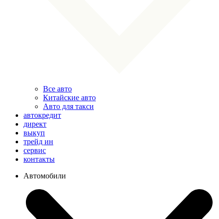
Все авто
Китайские авто
Авто для такси
автокредит
директ
выкуп
трейд ин
сервис
контакты
Автомобили