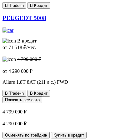
В Trade-in
В Кредит
PEUGEOT 5008
В кредит
от
71 518
₽/мес.
4 799 000 ₽
от
4 290 000
₽
Allure
1.8T 8AT (211 л.с.) FWD
В Trade-in
В Кредит
Показать все авто
4 799 000 ₽
4 290 000 ₽
Обменять по трейд-ин
Купить в кредит