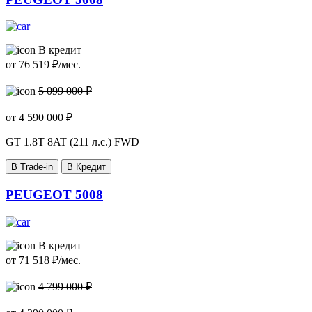
В кредит
от
76 519
₽/мес.
5 099 000 ₽
от
4 590 000
₽
GT
1.8T 8AT (211 л.с.) FWD
В Trade-in
В Кредит
PEUGEOT 5008
В кредит
от
71 518
₽/мес.
4 799 000 ₽