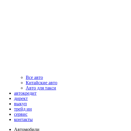
Все авто
Китайские авто
Авто для такси
автокредит
директ
выкуп
трейд ин
сервис
контакты
Автомобили