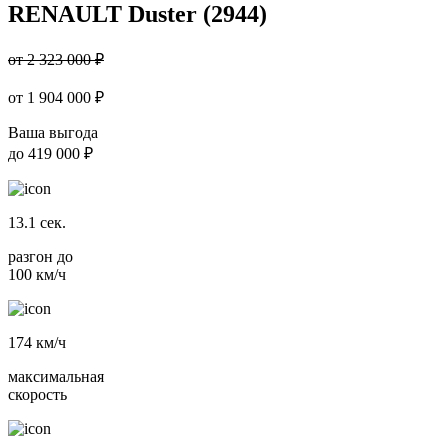
RENAULT Duster (2944)
от 2 323 000 ₽
от
1 904 000
₽
Ваша выгода
до
419 000 ₽
13.1
сек.
разгон до
100 км/ч
174
км/ч
максимальная
скорость