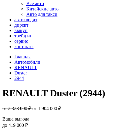
Все авто
Китайские авто
Авто для такси
автокредит
директ
выкуп
трейд ин
сервис
контакты
Главная
Автомобили
RENAULT
Duster
2944
RENAULT Duster (2944)
от 2 323 000 ₽
от
1 904 000
₽
Ваша выгода
до
419 000 ₽