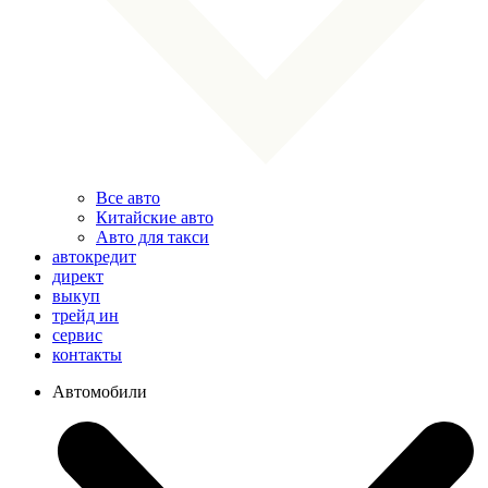
Все авто
Китайские авто
Авто для такси
автокредит
директ
выкуп
трейд ин
сервис
контакты
Автомобили