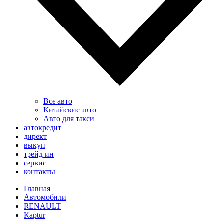
Все авто
Китайские авто
Авто для такси
автокредит
директ
выкуп
трейд ин
сервис
контакты
Главная
Автомобили
RENAULT
Kaptur