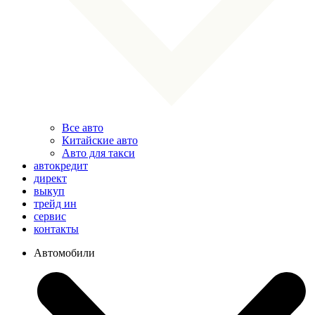
Все авто
Китайские авто
Авто для такси
автокредит
директ
выкуп
трейд ин
сервис
контакты
Автомобили