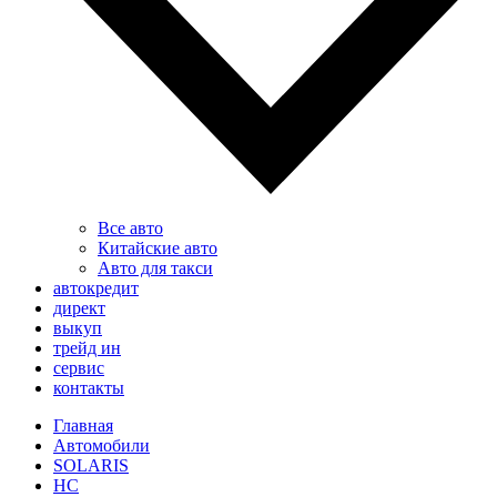
Все авто
Китайские авто
Авто для такси
автокредит
директ
выкуп
трейд ин
сервис
контакты
Главная
Автомобили
SOLARIS
HC