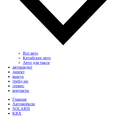
Все авто
Китайские авто
Авто для такси
автокредит
директ
выкуп
трейд ин
сервис
контакты
Главная
Автомобили
SOLARIS
KRX