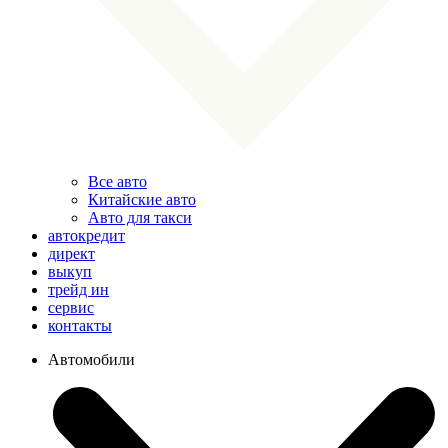
Все авто
Китайские авто
Авто для такси
автокредит
директ
выкуп
трейд ин
сервис
контакты
Автомобили