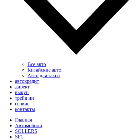
Все авто
Китайские авто
Авто для такси
автокредит
директ
выкуп
трейд ин
сервис
контакты
Главная
Автомобили
SOLLERS
SF1