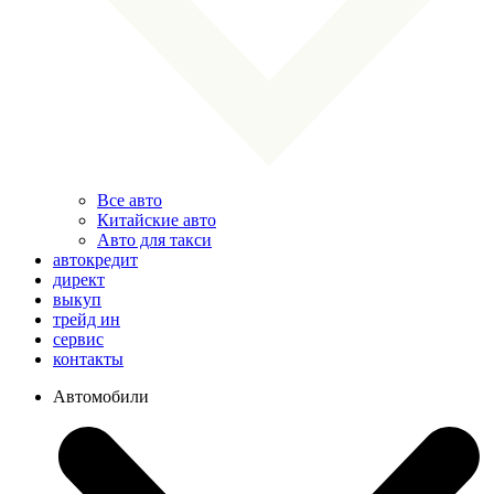
Все авто
Китайские авто
Авто для такси
автокредит
директ
выкуп
трейд ин
сервис
контакты
Автомобили