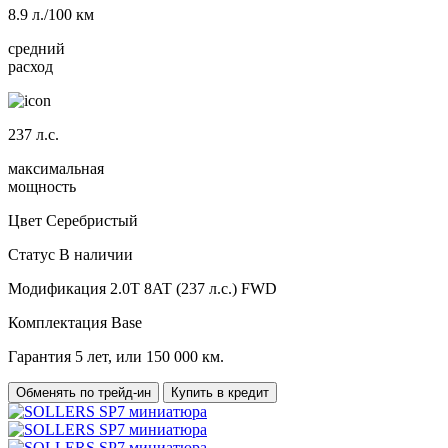
8.9
л./100 км
средний
расход
237
л.с.
максимальная
мощность
Цвет
Серебристый
Статус
В наличии
Модификация
2.0T 8AT (237 л.с.) FWD
Комплектация
Base
Гарантия
5 лет, или 150 000 км.
Обменять по трейд-ин
Купить в кредит