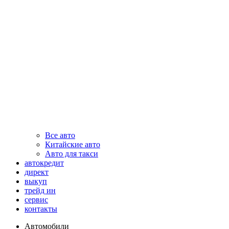
Все авто
Китайские авто
Авто для такси
автокредит
директ
выкуп
трейд ин
сервис
контакты
Автомобили