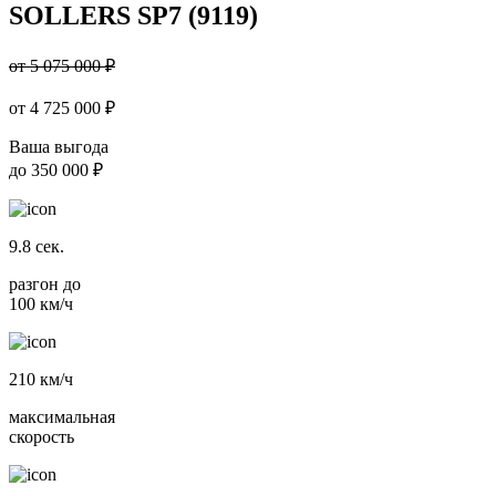
SOLLERS SP7 (9119)
от 5 075 000 ₽
от
4 725 000
₽
Ваша выгода
до
350 000 ₽
9.8
сек.
разгон до
100 км/ч
210
км/ч
максимальная
скорость