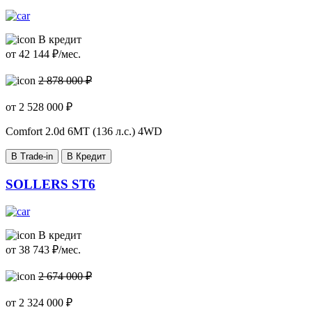
В кредит
от
42 144
₽/мес.
2 878 000 ₽
от
2 528 000
₽
Comfort
2.0d 6MT (136 л.с.) 4WD
В Trade-in
В Кредит
SOLLERS ST6
В кредит
от
38 743
₽/мес.
2 674 000 ₽
от
2 324 000
₽