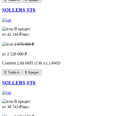
SOLLERS ST6
В кредит
от
42 144
₽/мес.
2 878 000 ₽
от
2 528 000
₽
Comfort
2.0d 6MT (136 л.с.) 4WD
В Trade-in
В Кредит
SOLLERS ST6
В кредит
от
38 743
₽/мес.