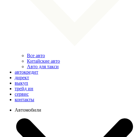
Все авто
Китайские авто
Авто для такси
автокредит
директ
выкуп
трейд ин
сервис
контакты
Автомобили