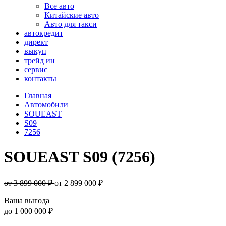
Все авто
Китайские авто
Авто для такси
автокредит
директ
выкуп
трейд ин
сервис
контакты
Главная
Автомобили
SOUEAST
S09
7256
SOUEAST S09 (7256)
от 3 899 000 ₽
от
2 899 000
₽
Ваша выгода
до
1 000 000 ₽