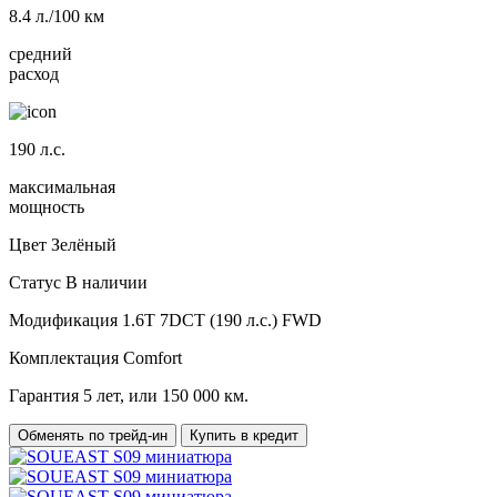
8.4
л./100 км
средний
расход
190
л.с.
максимальная
мощность
Цвет
Зелёный
Статус
В наличии
Модификация
1.6T 7DCT (190 л.с.) FWD
Комплектация
Comfort
Гарантия
5 лет, или 150 000 км.
Обменять по трейд-ин
Купить в кредит