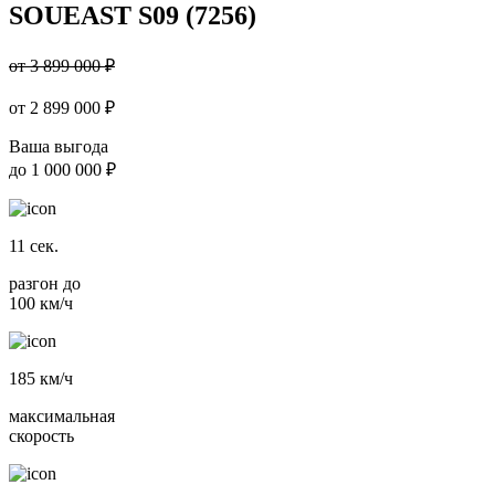
SOUEAST S09 (7256)
от 3 899 000 ₽
от
2 899 000
₽
Ваша выгода
до
1 000 000 ₽
11
сек.
разгон до
100 км/ч
185
км/ч
максимальная
скорость