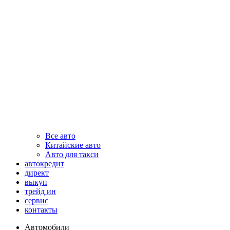
Все авто
Китайские авто
Авто для такси
автокредит
директ
выкуп
трейд ин
сервис
контакты
Автомобили