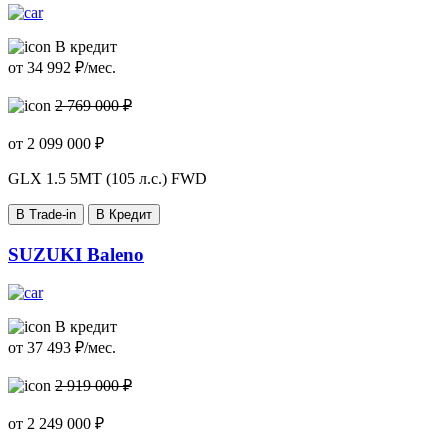
В кредит
от
34 992
₽/мес.
2 769 000 ₽
от
2 099 000
₽
GLX
1.5 5MT (105 л.с.) FWD
В Trade-in
В Кредит
SUZUKI Baleno
В кредит
от
37 493
₽/мес.
2 919 000 ₽
от
2 249 000
₽