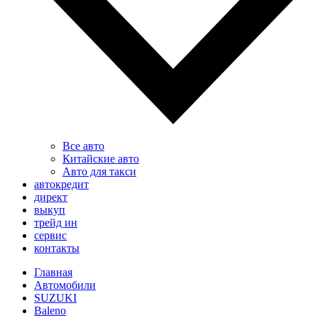
Все авто
Китайские авто
Авто для такси
автокредит
директ
выкуп
трейд ин
сервис
контакты
Главная
Автомобили
SUZUKI
Baleno