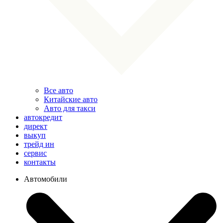
Все авто
Китайские авто
Авто для такси
автокредит
директ
выкуп
трейд ин
сервис
контакты
Автомобили