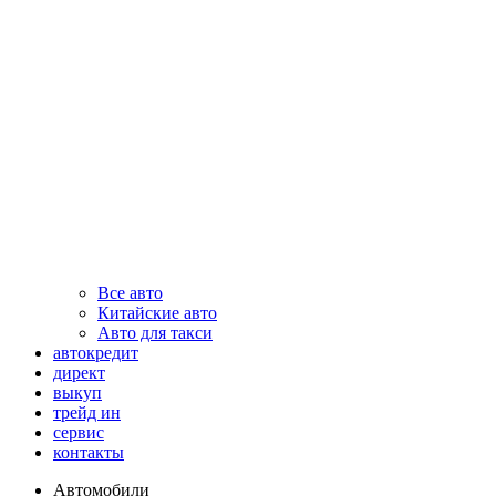
Все авто
Китайские авто
Авто для такси
автокредит
директ
выкуп
трейд ин
сервис
контакты
Автомобили