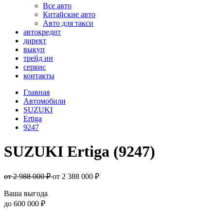
Все авто
Китайские авто
Авто для такси
автокредит
директ
выкуп
трейд ин
сервис
контакты
Главная
Автомобили
SUZUKI
Ertiga
9247
SUZUKI Ertiga (9247)
от 2 988 000 ₽
от
2 388 000
₽
Ваша выгода
до
600 000 ₽