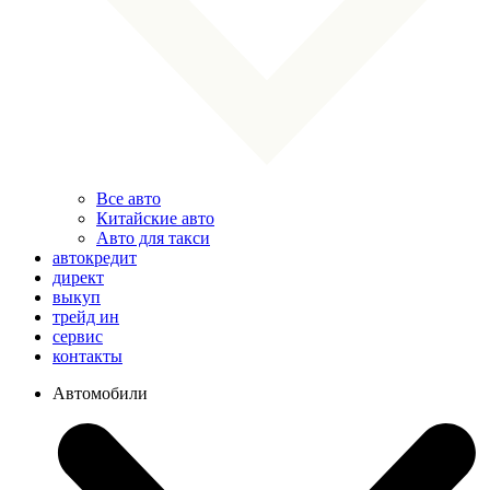
Все авто
Китайские авто
Авто для такси
автокредит
директ
выкуп
трейд ин
сервис
контакты
Автомобили