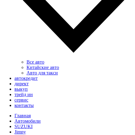
Все авто
Китайские авто
Авто для такси
автокредит
директ
выкуп
трейд ин
сервис
контакты
Главная
Автомобили
SUZUKI
Jimny