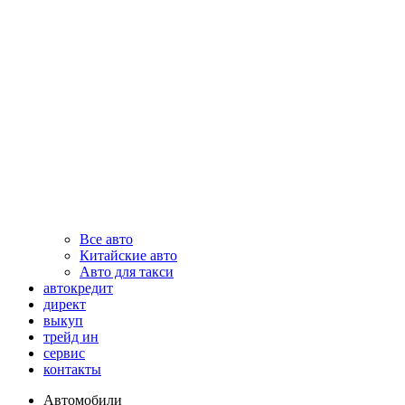
Все авто
Китайские авто
Авто для такси
автокредит
директ
выкуп
трейд ин
сервис
контакты
Автомобили