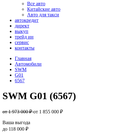
Все авто
Китайские авто
Авто для такси
автокредит
директ
выкуп
трейд ин
сервис
контакты
Главная
Автомобили
SWM
G01
6567
SWM G01 (6567)
от 1 973 000 ₽
от
1 855 000
₽
Ваша выгода
до
118 000 ₽