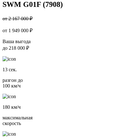
SWM G01F (7908)
от 2 167 000 ₽
от
1 949 000
₽
Ваша выгода
до
218 000 ₽
13
сек.
разгон до
100 км/ч
180
км/ч
максимальная
скорость