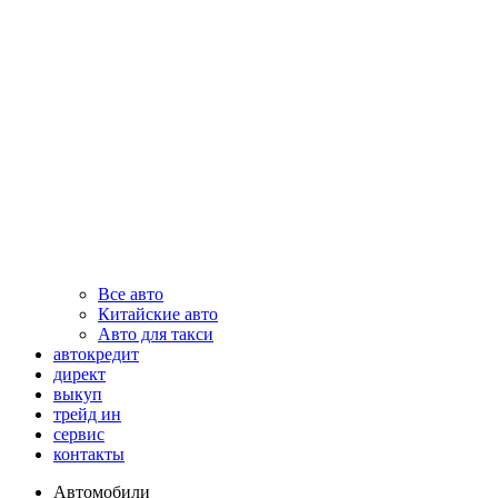
Все авто
Китайские авто
Авто для такси
автокредит
директ
выкуп
трейд ин
сервис
контакты
Автомобили