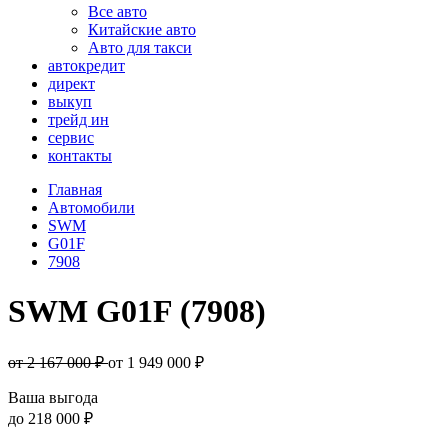
Все авто
Китайские авто
Авто для такси
автокредит
директ
выкуп
трейд ин
сервис
контакты
Главная
Автомобили
SWM
G01F
7908
SWM G01F (7908)
от 2 167 000 ₽
от
1 949 000
₽
Ваша выгода
до
218 000 ₽