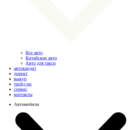
Все авто
Китайские авто
Авто для такси
автокредит
директ
выкуп
трейд ин
сервис
контакты
Автомобили