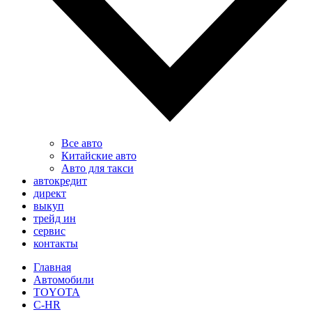
Все авто
Китайские авто
Авто для такси
автокредит
директ
выкуп
трейд ин
сервис
контакты
Главная
Автомобили
TOYOTA
C-HR