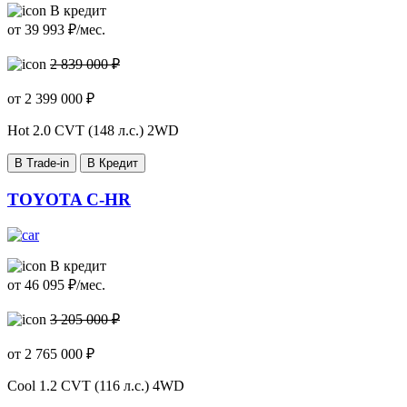
В кредит
от
39 993
₽/мес.
2 839 000 ₽
от
2 399 000
₽
Hot
2.0 CVT (148 л.с.) 2WD
В Trade-in
В Кредит
TOYOTA C-HR
В кредит
от
46 095
₽/мес.
3 205 000 ₽
от
2 765 000
₽
Сool
1.2 CVT (116 л.с.) 4WD