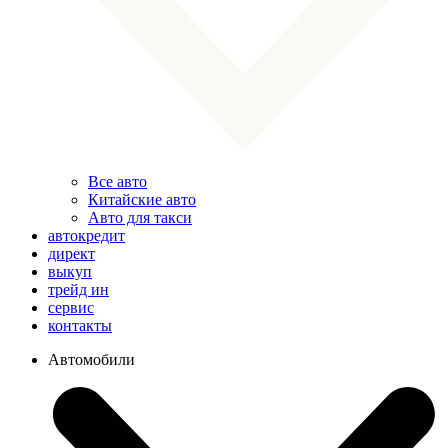
Все авто
Китайские авто
Авто для такси
автокредит
директ
выкуп
трейд ин
сервис
контакты
Автомобили