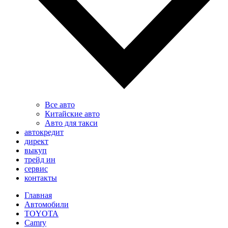
Все авто
Китайские авто
Авто для такси
автокредит
директ
выкуп
трейд ин
сервис
контакты
Главная
Автомобили
TOYOTA
Camry