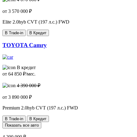
от
3 570 000
₽
Elite
2.0hyb CVT (197 л.с.) FWD
В Trade-in
В Кредит
TOYOTA Camry
В кредит
от
64 850
₽/мес.
4 390 000 ₽
от
3 890 000
₽
Premium
2.0hyb CVT (197 л.с.) FWD
В Trade-in
В Кредит
Показать все авто
4 200 000 ₽