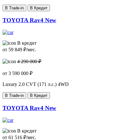
В Trade-in
В Кредит
TOYOTA Rav4 New
В кредит
от
59 849
₽/мес.
4 290 000 ₽
от
3 590 000
₽
Luxury
2.0 CVT (171 л.с.) 4WD
В Trade-in
В Кредит
TOYOTA Rav4 New
В кредит
от
61 516
₽/мес.