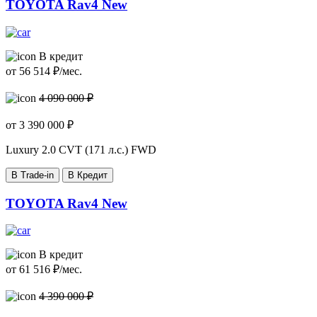
TOYOTA Rav4 New
В кредит
от
56 514
₽/мес.
4 090 000 ₽
от
3 390 000
₽
Luxury
2.0 CVT (171 л.с.) FWD
В Trade-in
В Кредит
TOYOTA Rav4 New
В кредит
от
61 516
₽/мес.
4 390 000 ₽