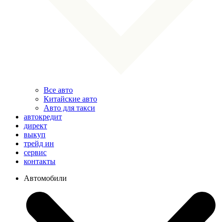
Все авто
Китайские авто
Авто для такси
автокредит
директ
выкуп
трейд ин
сервис
контакты
Автомобили