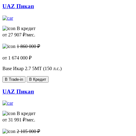
UAZ Пикап
В кредит
от
27 907
₽/мес.
1 860 000 ₽
от
1 674 000
₽
Base Икар
2.7 5МТ (150 л.с.)
В Trade-in
В Кредит
UAZ Пикап
В кредит
от
31 991
₽/мес.
2 105 000 ₽