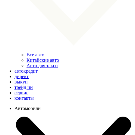
Все авто
Китайские авто
Авто для такси
автокредит
директ
выкуп
трейд ин
сервис
контакты
Автомобили