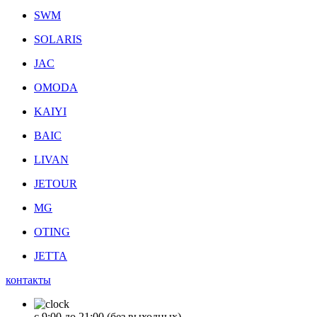
SWM
SOLARIS
JAC
OMODA
KAIYI
BAIC
LIVAN
JETOUR
MG
OTING
JETTA
контакты
с 9:00 до 21:00 (без выходных)