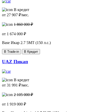
В кредит
от
27 907
₽/мес.
1 860 000 ₽
от
1 674 000
₽
Base Икар
2.7 5МТ (150 л.с.)
В Trade-in
В Кредит
UAZ Пикап
В кредит
от
31 991
₽/мес.
2 105 000 ₽
от
1 919 000
₽