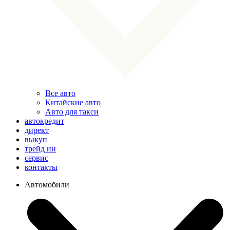
Все авто
Китайские авто
Авто для такси
автокредит
директ
выкуп
трейд ин
сервис
контакты
Автомобили