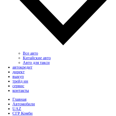
Все авто
Китайские авто
Авто для такси
автокредит
директ
выкуп
трейд ин
сервис
контакты
Главная
Автомобили
UAZ
СГР Комби