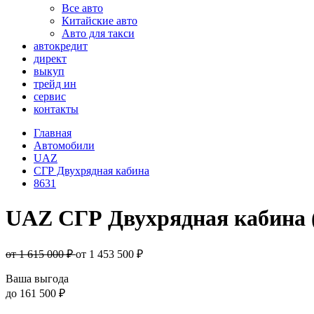
Все авто
Китайские авто
Авто для такси
автокредит
директ
выкуп
трейд ин
сервис
контакты
Главная
Автомобили
UAZ
СГР Двухрядная кабина
8631
UAZ СГР Двухрядная кабина 
от 1 615 000 ₽
от
1 453 500
₽
Ваша выгода
до
161 500 ₽