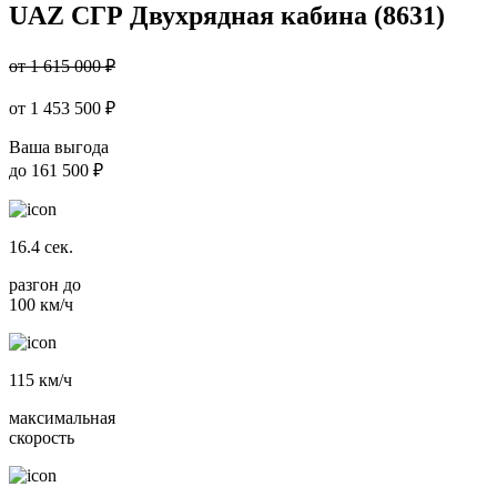
UAZ СГР Двухрядная кабина (8631)
от 1 615 000 ₽
от
1 453 500
₽
Ваша выгода
до
161 500 ₽
16.4
сек.
разгон до
100 км/ч
115
км/ч
максимальная
скорость