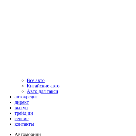
Все авто
Китайские авто
Авто для такси
автокредит
директ
выкуп
трейд ин
сервис
контакты
Автомобили