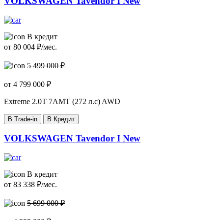
VOLKSWAGEN Tavendor I New
В кредит
от
80 004
₽/мес.
5 499 000 ₽
от
4 799 000
₽
Extreme
2.0T 7AMT (272 л.с) AWD
В Trade-in
В Кредит
VOLKSWAGEN Tavendor I New
В кредит
от
83 338
₽/мес.
5 699 000 ₽