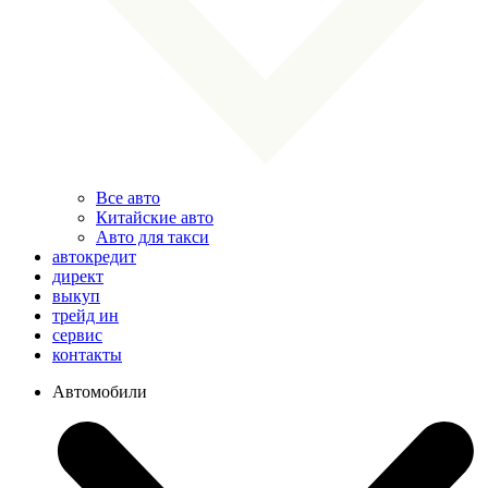
Все авто
Китайские авто
Авто для такси
автокредит
директ
выкуп
трейд ин
сервис
контакты
Автомобили