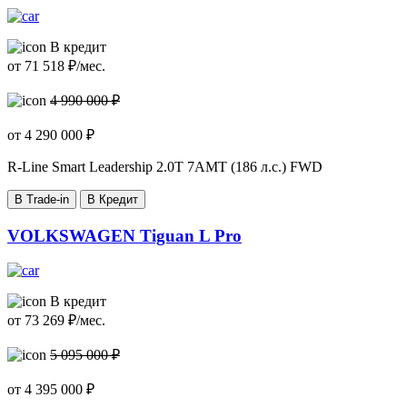
В кредит
от
71 518
₽/мес.
4 990 000 ₽
от
4 290 000
₽
R-Line Smart Leadership
2.0T 7AMT (186 л.с.) FWD
В Trade-in
В Кредит
VOLKSWAGEN Tiguan L Pro
В кредит
от
73 269
₽/мес.
5 095 000 ₽
от
4 395 000
₽