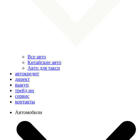
Все авто
Китайские авто
Авто для такси
автокредит
директ
выкуп
трейд ин
сервис
контакты
Автомобили