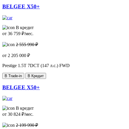
BELGEE X50+
В кредит
от
36 759
₽/мес.
2 555 990 ₽
от
2 205 000
₽
Prestige
1.5T 7DCT (147 л.с.) FWD
В Trade-in
В Кредит
BELGEE X50+
В кредит
от
30 824
₽/мес.
2 199 990 ₽