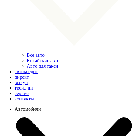
Все авто
Китайские авто
Авто для такси
автокредит
директ
выкуп
трейд ин
сервис
контакты
Автомобили