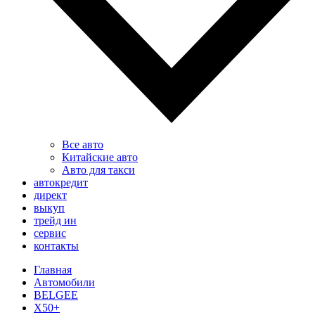
Все авто
Китайские авто
Авто для такси
автокредит
директ
выкуп
трейд ин
сервис
контакты
Главная
Автомобили
BELGEE
X50+