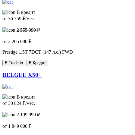
В кредит
от
36 759
₽/мес.
2 555 990 ₽
от
2 205 000
₽
Prestige
1.5T 7DCT (147 л.с.) FWD
В Trade-in
В Кредит
BELGEE X50+
В кредит
от
30 824
₽/мес.
2 199 990 ₽
от
1 849 000
₽