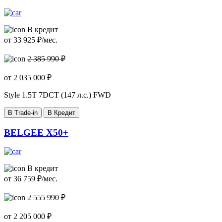
В кредит
от
33 925
₽/мес.
2 385 990 ₽
от
2 035 000
₽
Style
1.5T 7DCT (147 л.с.) FWD
В Trade-in
В Кредит
BELGEE X50+
В кредит
от
36 759
₽/мес.
2 555 990 ₽
от
2 205 000
₽