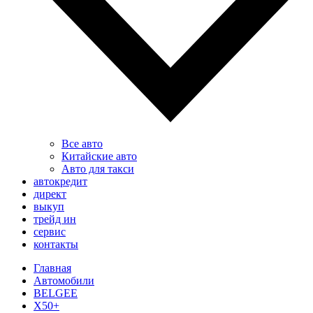
Все авто
Китайские авто
Авто для такси
автокредит
директ
выкуп
трейд ин
сервис
контакты
Главная
Автомобили
BELGEE
X50+