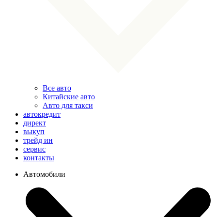
Все авто
Китайские авто
Авто для такси
автокредит
директ
выкуп
трейд ин
сервис
контакты
Автомобили