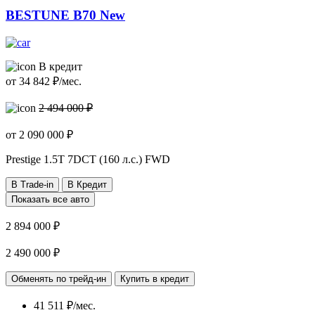
BESTUNE B70 New
В кредит
от
34 842
₽/мес.
2 494 000 ₽
от
2 090 000
₽
Prestige
1.5T 7DCT (160 л.с.) FWD
В Trade-in
В Кредит
Показать все авто
2 894 000 ₽
2 490 000 ₽
Обменять по трейд-ин
Купить в кредит
41 511 ₽/мес.