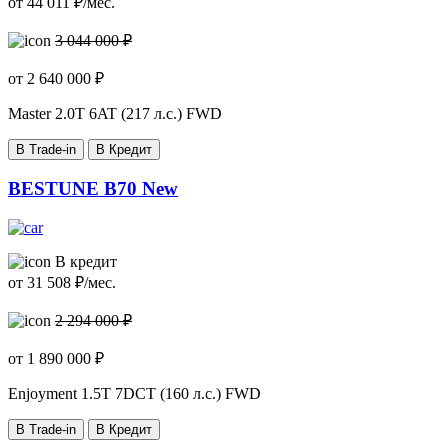
от
44 011
₽/мес.
3 044 000 ₽
от
2 640 000
₽
Master
2.0T 6AT (217 л.с.) FWD
В Trade-in
В Кредит
BESTUNE B70 New
В кредит
от
31 508
₽/мес.
2 294 000 ₽
от
1 890 000
₽
Enjoyment
1.5T 7DCT (160 л.с.) FWD
В Trade-in
В Кредит