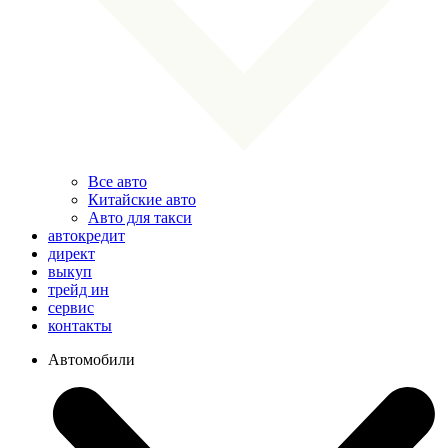
Все авто
Китайские авто
Авто для такси
автокредит
директ
выкуп
трейд ин
сервис
контакты
Автомобили