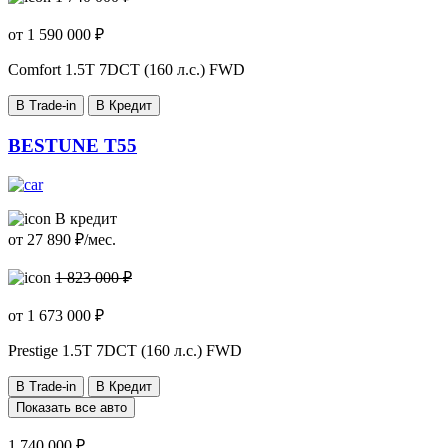
от
1 590 000
₽
Comfort
1.5T 7DCT (160 л.с.) FWD
В Trade-in
В Кредит
BESTUNE T55
В кредит
от
27 890
₽/мес.
1 823 000 ₽
от
1 673 000
₽
Prestige
1.5T 7DCT (160 л.с.) FWD
В Trade-in
В Кредит
Показать все авто
1 740 000 ₽