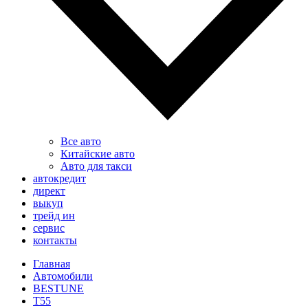
Все авто
Китайские авто
Авто для такси
автокредит
директ
выкуп
трейд ин
сервис
контакты
Главная
Автомобили
BESTUNE
T55