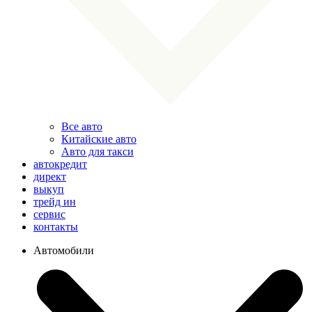
Все авто
Китайские авто
Авто для такси
автокредит
директ
выкуп
трейд ин
сервис
контакты
Автомобили