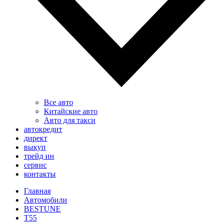
Все авто
Китайские авто
Авто для такси
автокредит
директ
выкуп
трейд ин
сервис
контакты
Главная
Автомобили
BESTUNE
T55