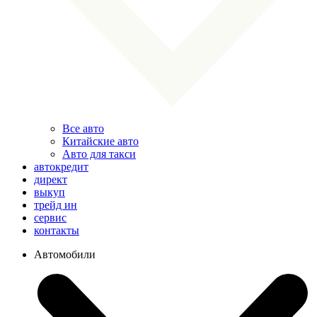
Все авто
Китайские авто
Авто для такси
автокредит
директ
выкуп
трейд ин
сервис
контакты
Автомобили