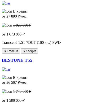
В кредит
от
27 890
₽/мес.
1 823 000 ₽
от
1 673 000
₽
Transcend
1.5T 7DCT (160 л.с.) FWD
В Trade-in
В Кредит
BESTUNE T55
В кредит
от
26 507
₽/мес.
1 740 000 ₽
от
1 590 000
₽