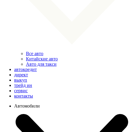
Все авто
Китайские авто
Авто для такси
автокредит
директ
выкуп
трейд ин
сервис
контакты
Автомобили