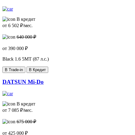
В кредит
от
6 502
₽/мес.
640 000 ₽
от
390 000
₽
Black
1.6 5МТ (87 л.с.)
В Trade-in
В Кредит
DATSUN Mi-Do
В кредит
от
7 085
₽/мес.
675 000 ₽
от
425 000
₽