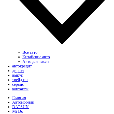
Все авто
Китайские авто
Авто для такси
автокредит
директ
выкуп
трейд ин
сервис
контакты
Главная
Автомобили
DATSUN
Mi-Do