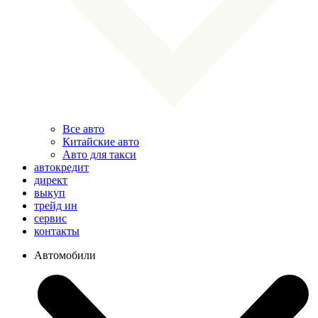
Все авто
Китайские авто
Авто для такси
автокредит
директ
выкуп
трейд ин
сервис
контакты
Автомобили