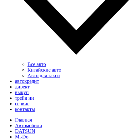
Все авто
Китайские авто
Авто для такси
автокредит
директ
выкуп
трейд ин
сервис
контакты
Главная
Автомобили
DATSUN
Mi-Do