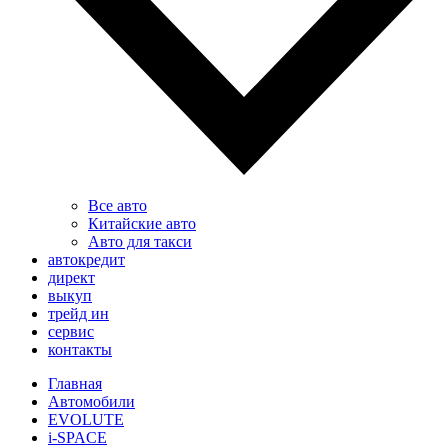
Все авто
Китайские авто
Авто для такси
автокредит
директ
выкуп
трейд ин
сервис
контакты
Главная
Автомобили
EVOLUTE
i-SPACE