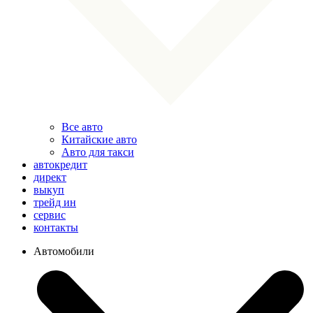
Все авто
Китайские авто
Авто для такси
автокредит
директ
выкуп
трейд ин
сервис
контакты
Автомобили