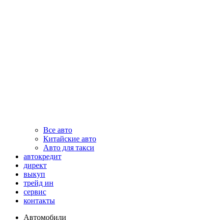
Все авто
Китайские авто
Авто для такси
автокредит
директ
выкуп
трейд ин
сервис
контакты
Автомобили