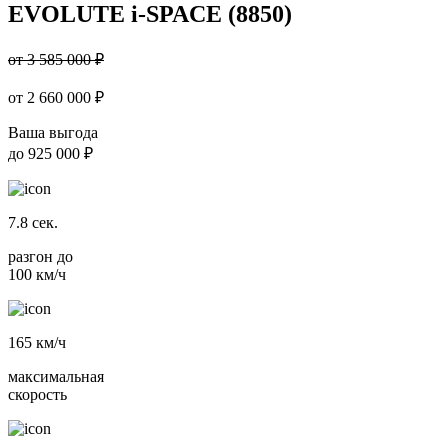
EVOLUTE i-SPACE (8850)
от 3 585 000 ₽
от
2 660 000
₽
Ваша выгода
до
925 000 ₽
7.8
сек.
разгон до
100 км/ч
165
км/ч
максимальная
скорость