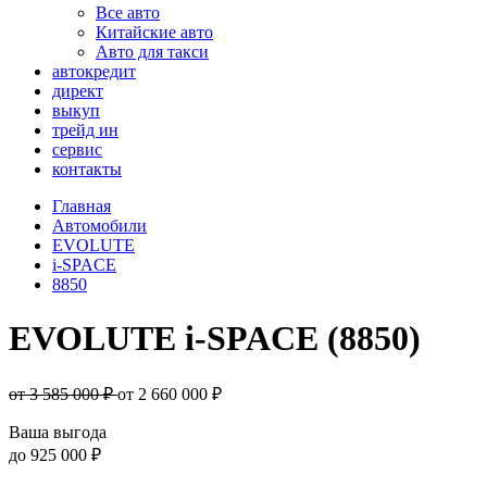
Все авто
Китайские авто
Авто для такси
автокредит
директ
выкуп
трейд ин
сервис
контакты
Главная
Автомобили
EVOLUTE
i-SPACE
8850
EVOLUTE i-SPACE (8850)
от 3 585 000 ₽
от
2 660 000
₽
Ваша выгода
до
925 000 ₽