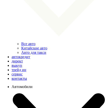
Все авто
Китайские авто
Авто для такси
автокредит
директ
выкуп
трейд ин
сервис
контакты
Автомобили