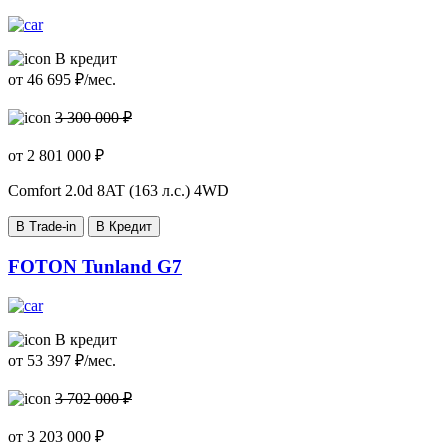
В кредит
от
46 695
₽/мес.
3 300 000 ₽
от
2 801 000
₽
Comfort
2.0d 8AT (163 л.с.) 4WD
В Trade-in
В Кредит
FOTON Tunland G7
В кредит
от
53 397
₽/мес.
3 702 000 ₽
от
3 203 000
₽