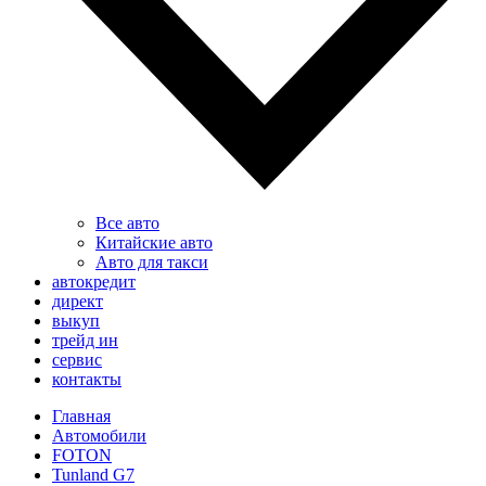
Все авто
Китайские авто
Авто для такси
автокредит
директ
выкуп
трейд ин
сервис
контакты
Главная
Автомобили
FOTON
Tunland G7