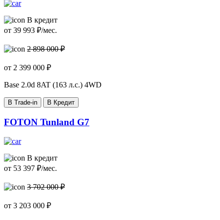
В кредит
от
39 993
₽/мес.
2 898 000 ₽
от
2 399 000
₽
Base
2.0d 8AT (163 л.с.) 4WD
В Trade-in
В Кредит
FOTON Tunland G7
В кредит
от
53 397
₽/мес.
3 702 000 ₽
от
3 203 000
₽