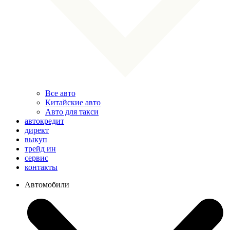
Все авто
Китайские авто
Авто для такси
автокредит
директ
выкуп
трейд ин
сервис
контакты
Автомобили