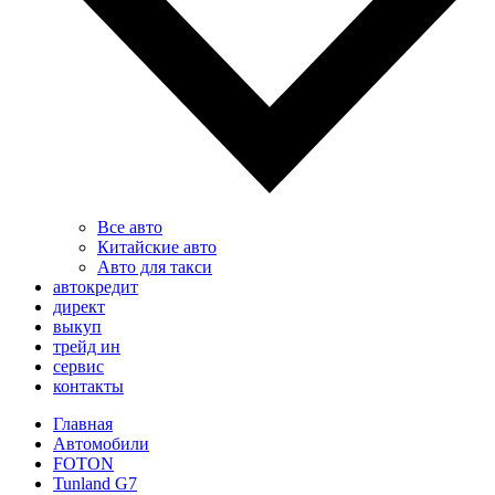
Все авто
Китайские авто
Авто для такси
автокредит
директ
выкуп
трейд ин
сервис
контакты
Главная
Автомобили
FOTON
Tunland G7