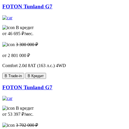
FOTON Tunland G7
В кредит
от
46 695
₽/мес.
3 300 000 ₽
от
2 801 000
₽
Comfort
2.0d 8AT (163 л.с.) 4WD
В Trade-in
В Кредит
FOTON Tunland G7
В кредит
от
53 397
₽/мес.
3 702 000 ₽