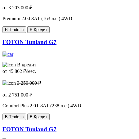
от
3 203 000
₽
Premium
2.0d 8AT (163 л.с.) 4WD
В Trade-in
В Кредит
FOTON Tunland G7
В кредит
от
45 862
₽/мес.
3 250 000 ₽
от
2 751 000
₽
Comfort Plus
2.0T 8AT (238 л.с.) 4WD
В Trade-in
В Кредит
FOTON Tunland G7