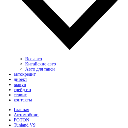
Все авто
Китайские авто
Авто для такси
автокредит
директ
выкуп
трейд ин
сервис
контакты
Главная
Автомобили
FOTON
Tunland V9