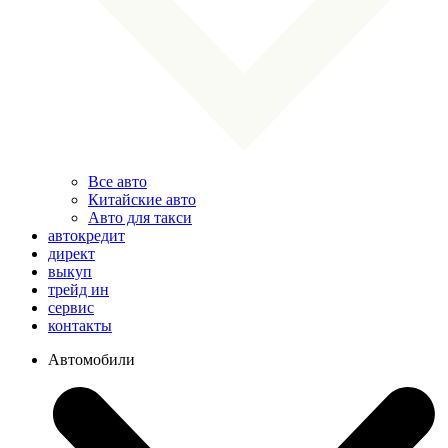
Все авто
Китайские авто
Авто для такси
автокредит
директ
выкуп
трейд ин
сервис
контакты
Автомобили