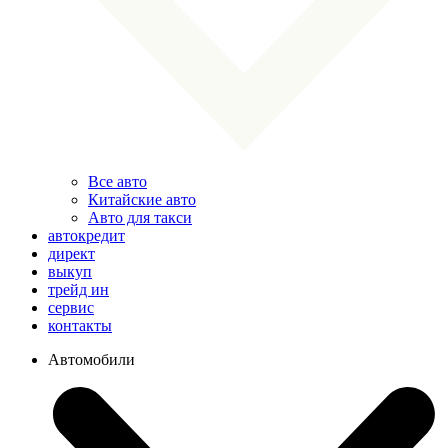
Все авто
Китайские авто
Авто для такси
автокредит
директ
выкуп
трейд ин
сервис
контакты
Автомобили