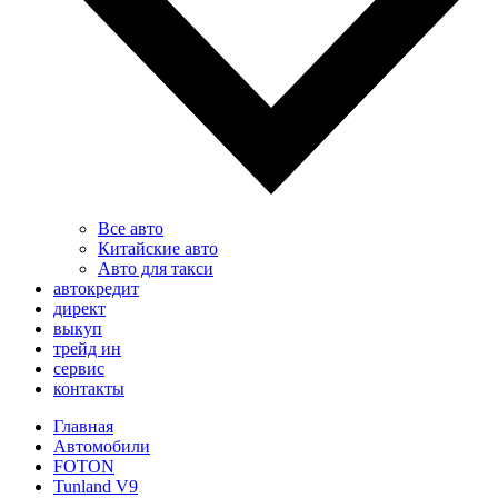
Все авто
Китайские авто
Авто для такси
автокредит
директ
выкуп
трейд ин
сервис
контакты
Главная
Автомобили
FOTON
Tunland V9