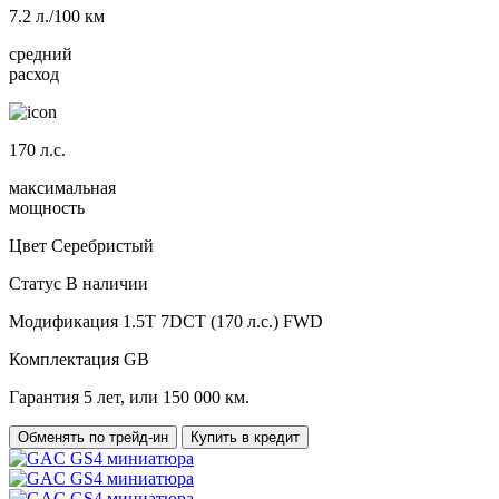
7.2
л./100 км
средний
расход
170
л.с.
максимальная
мощность
Цвет
Серебристый
Статус
В наличии
Модификация
1.5T 7DCT (170 л.с.) FWD
Комплектация
GB
Гарантия
5 лет, или 150 000 км.
Обменять по трейд-ин
Купить в кредит