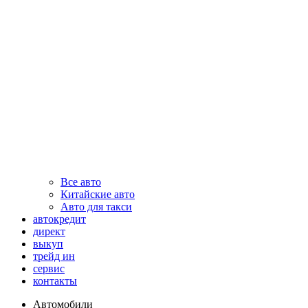
Все авто
Китайские авто
Авто для такси
автокредит
директ
выкуп
трейд ин
сервис
контакты
Автомобили