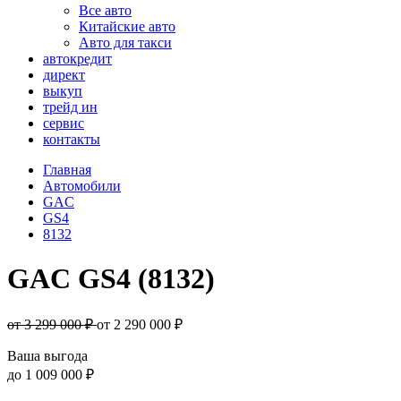
Все авто
Китайские авто
Авто для такси
автокредит
директ
выкуп
трейд ин
сервис
контакты
Главная
Автомобили
GAC
GS4
8132
GAC GS4 (8132)
от 3 299 000 ₽
от
2 290 000
₽
Ваша выгода
до
1 009 000 ₽