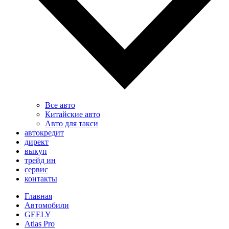
Все авто
Китайские авто
Авто для такси
автокредит
директ
выкуп
трейд ин
сервис
контакты
Главная
Автомобили
GEELY
Atlas Pro