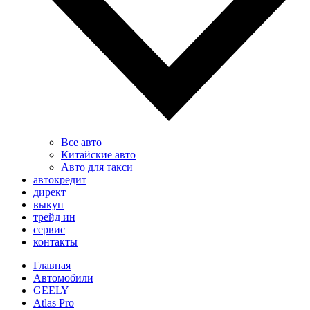
Все авто
Китайские авто
Авто для такси
автокредит
директ
выкуп
трейд ин
сервис
контакты
Главная
Автомобили
GEELY
Atlas Pro