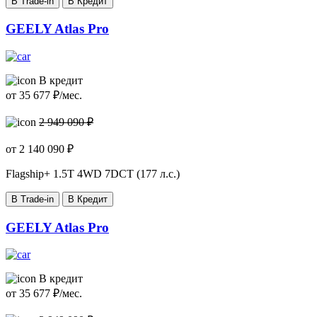
В Trade-in
В Кредит
GEELY Atlas Pro
В кредит
от
35 677
₽/мес.
2 949 090 ₽
от
2 140 090
₽
Flagship+
1.5T 4WD 7DCT (177 л.с.)
В Trade-in
В Кредит
GEELY Atlas Pro
В кредит
от
35 677
₽/мес.