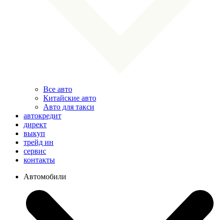
Все авто
Китайские авто
Авто для такси
автокредит
директ
выкуп
трейд ин
сервис
контакты
Автомобили