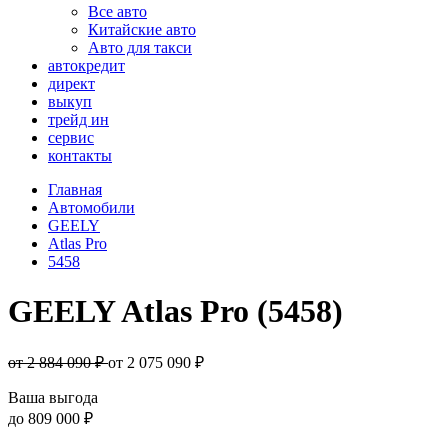
Все авто
Китайские авто
Авто для такси
автокредит
директ
выкуп
трейд ин
сервис
контакты
Главная
Автомобили
GEELY
Atlas Pro
5458
GEELY Atlas Pro (5458)
от 2 884 090 ₽
от
2 075 090
₽
Ваша выгода
до
809 000 ₽