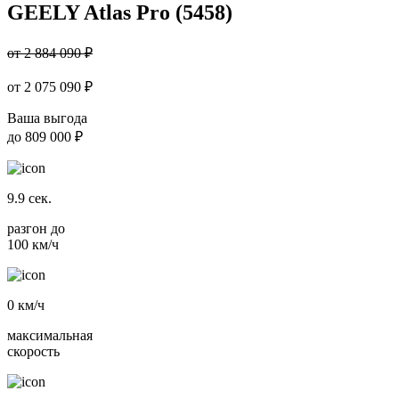
GEELY Atlas Pro (5458)
от 2 884 090 ₽
от
2 075 090
₽
Ваша выгода
до
809 000 ₽
9.9
сек.
разгон до
100 км/ч
0
км/ч
максимальная
скорость