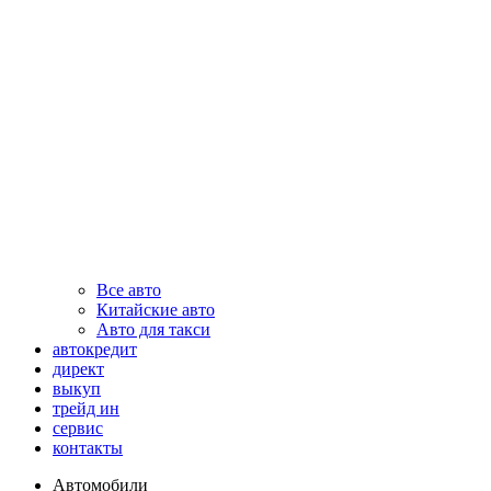
Все авто
Китайские авто
Авто для такси
автокредит
директ
выкуп
трейд ин
сервис
контакты
Автомобили