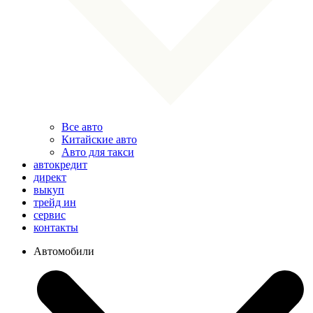
Все авто
Китайские авто
Авто для такси
автокредит
директ
выкуп
трейд ин
сервис
контакты
Автомобили