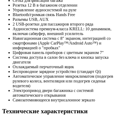
Сетка для фиксации багажа
Розетка 12 В в багажном отделении
Управление аудиосистемой на руле
Bluetooth/громкая связь Hands Free
Разъемы USB, AUX
2 USB-розетки для пассажиров второго ряда
Аудиосистема премиум-класса KRELL: 10 динамиков,
включая сабвуфер, внешний усилитель
Навигационная система с 8" экраном, интеграцией со
смартфонами (Apple CarPlay™/Android Auto™) и
информацией о "пробках"
Цифровая панель приборов с цветным экраном 7"
Система доступа в салон без ключа и кнопка запуска
двигателя
Охлаждаемый перчаточный ящик
Беспроводное зарядное устройство (стандарт Qi)
Автоматическое управление микроклиматом (подогрев
рулевого колеса, вентиляция или подогрев сиденья
водителя)
Электропривод двери багажника с системой
автоматического открывания
Самозатемняющееся внутрисалонное зеркало
Технические характеристики