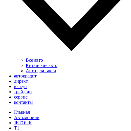
Все авто
Китайские авто
Авто для такси
автокредит
директ
выкуп
трейд ин
сервис
контакты
Главная
Автомобили
JETOUR
T1