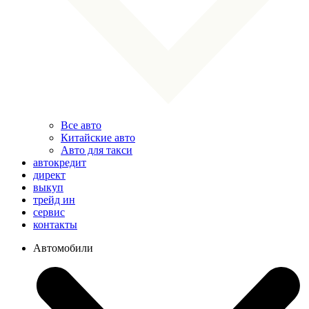
Все авто
Китайские авто
Авто для такси
автокредит
директ
выкуп
трейд ин
сервис
контакты
Автомобили