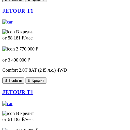
JETOUR T1
В кредит
от
58 181
₽/мес.
3 770 000 ₽
от
3 490 000
₽
Comfort
2.0T 8AT (245 л.с.) 4WD
В Trade-in
В Кредит
JETOUR T1
В кредит
от
61 182
₽/мес.