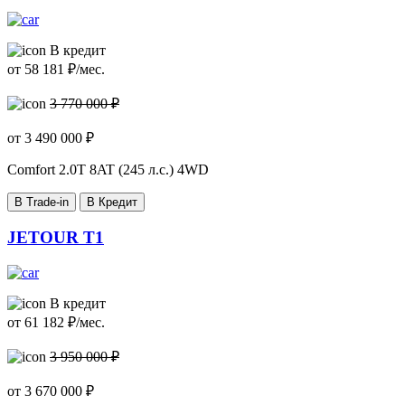
В кредит
от
58 181
₽/мес.
3 770 000 ₽
от
3 490 000
₽
Comfort
2.0T 8AT (245 л.с.) 4WD
В Trade-in
В Кредит
JETOUR T1
В кредит
от
61 182
₽/мес.
3 950 000 ₽
от
3 670 000
₽