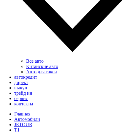
Все авто
Китайские авто
Авто для такси
автокредит
директ
выкуп
трейд ин
сервис
контакты
Главная
Автомобили
JETOUR
T1