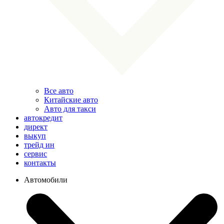
Все авто
Китайские авто
Авто для такси
автокредит
директ
выкуп
трейд ин
сервис
контакты
Автомобили